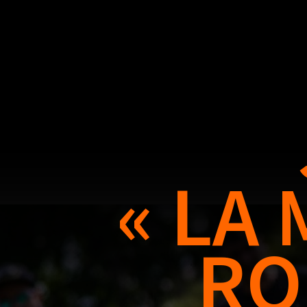
« LA
RO