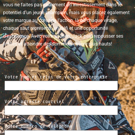
vous ne faites pas seulement un investissement dans le
potentiel d’un jeune champion, mais vous placez également
votre marque au cœur de l’action, là où chaque virage,
chaque saut représente un défi et une opportunité
d’excellence. Avec votre soutien, Jack peut repousser ses
limites et atteindre des sommets encore plus hauts!
Votre nom et celui de votre entreprise
Votre adresse courriel
Votre numéro de téléphone